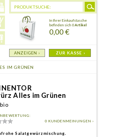
In Ihrer Einkaufstasche
befinden sich 0
Artikel
0,00 €
ZUR KASSE ›
ANZEIGEN ›
ES IM GRÜNEN
NNENTOR
ürz Alles im Grünen
 bio
NBEWERTUNG:
0 KUNDENMEINUNGEN ›
nfrohe Salatgewürzmischung.