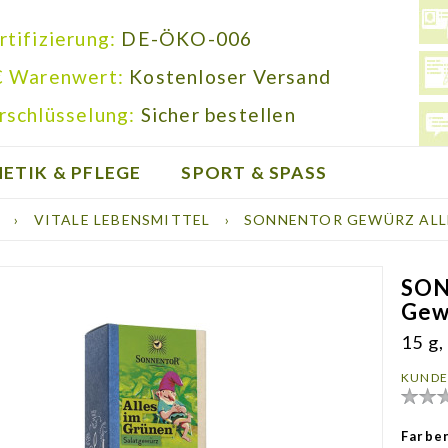
rtifizierung:
DE-ÖKO-006
€ Warenwert:
Kostenloser Versand
rschlüsselung:
Sicher bestellen
ETIK & PFLEGE
SPORT & SPASS
E
›
VITALE LEBENSMITTEL
›
SONNENTOR GEWÜRZ ALL
SO
Gew
15 g,
KUNDE
Farbe