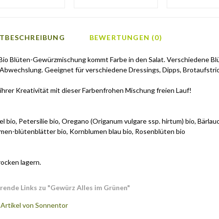
TBESCHREIBUNG
BEWERTUNGEN (0)
 Bio Blüten-Gewürzmischung kommt Farbe in den Salat. Verschiedene B
 Abwechslung. Geeignet für verschiedene Dressings, Dipps, Brotaufstric
ihrer Kreativität mit dieser Farbenfrohen Mischung freien Lauf!
 bio, Petersilie bio, Oregano (Origanum vulgare ssp. hirtum) bio, Bärlau
en-blütenblätter bio, Kornblumen blau bio, Rosenblüten bio
rocken lagern.
rende Links zu
"Gewürz Alles im Grünen"
Artikel von Sonnentor