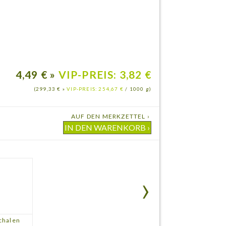
4,49 € »
VIP-PREIS: 3,82 €
(299,33 € »
VIP-PREIS: 254,67 €
/ 1000 g)
AUF DEN MERKZETTEL ›
chalen
Tee Bal