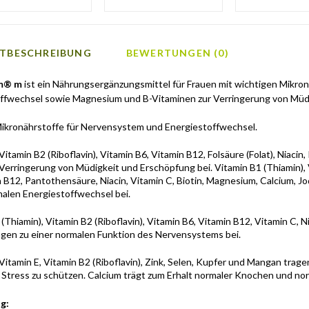
TBESCHREIBUNG
BEWERTUNGEN (0)
m® m
ist ein Nährungsergänzungsmittel für Frauen mit wichtigen Mikro
ffwechsel sowie Magnesium und B-Vitaminen zur Verringerung von Müd
ikronährstoffe für Nervensystem und Energiestoffwechsel.
Vitamin B2 (Riboflavin), Vitamin B6, Vitamin B12, Folsäure (Folat), Nia
 Verringerung von Müdigkeit und Erschöpfung bei. Vitamin B1 (Thiamin), V
n B12, Pantothensäure, Niacin, Vitamin C, Biotin, Magnesium, Calcium, 
alen Energiestoffwechsel bei.
(Thiamin), Vitamin B2 (Riboflavin), Vitamin B6, Vitamin B12, Vitamin C, 
agen zu einer normalen Funktion des Nervensystems bei.
Vitamin E, Vitamin B2 (Riboflavin), Zink, Selen, Kupfer und Mangan tragen
 Stress zu schützen. Calcium trägt zum Erhalt normaler Knochen und nor
g: