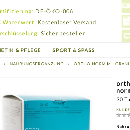
rtifizierung:
DE-ÖKO-006
€ Warenwert:
Kostenloser Versand
rschlüsselung:
Sicher bestellen
ETIK & PFLEGE
SPORT & SPASS
E
›
NAHRUNGSERGÄNZUNG
›
ORTHO NORM M - GRAN
ort
norm
30 T
KUNDE
Nahru