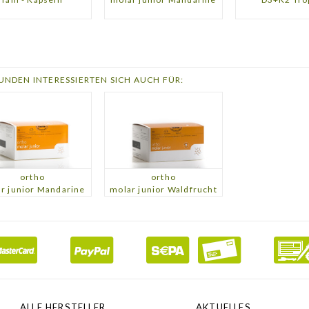
.a. Alpha- und Gamma-Tocopherol)
60 µg
80
530 mg
663
 (Thiamin)
25 mg
2.273
(Riboflavin)
25 mg
1.786
60 mg NE*
375
UNDEN INTERESSIERTEN SICH AUCH FÜR:
20 mg
1.429
400 µg
200
12
6 µg
240
165 µg
330
säure
18 mg
300
offe
m
150 mg
40
ortho
ortho
10 mg
100
r junior Mandarine
molar junior Waldfrucht
500 µg
50
2 mg
100
50 µg
91
30 µg
75
60 µg
120
8 mg
57
150 µg
100
Stoffe
flavonoide
5 mg
***
ALLE HERSTELLER
AKTUELLES