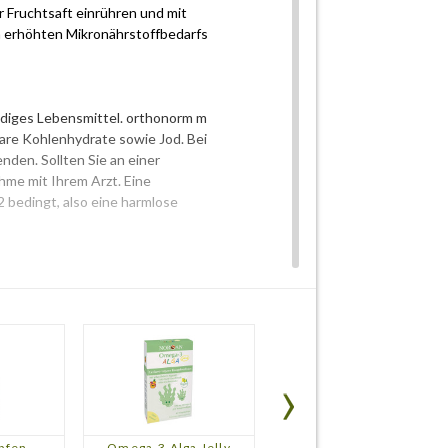
er Fruchtsaft einrühren und mit
h erhöhten Mikronährstoffbedarfs
ndiges Lebensmittel. orthonorm m
gbare Kohlenhydrate sowie Jod. Bei
nden. Sollten Sie an einer
hme mit Ihrem Arzt. Eine
 bedingt, also eine harmlose
pfen
Omega-3 Alga Jelly
Omega-3 Tot