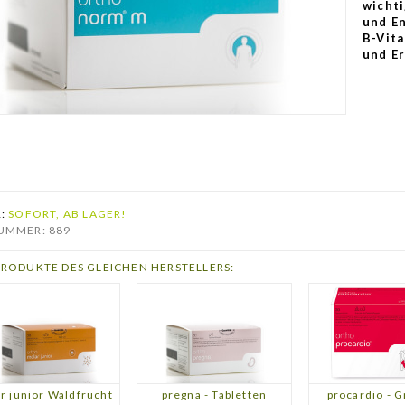
wicht
und E
B-Vit
und E
R:
SOFORT, AB LAGER!
UMMER: 889
PRODUKTE DES GLEICHEN HERSTELLERS:
r junior Waldfrucht
pregna - Tabletten
procardio - G