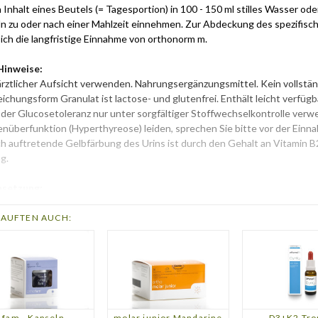
 Inhalt eines Beutels (= Tagesportion) in 100 - 150 ml stilles Wasser od
n zu oder nach einer Mahlzeit einnehmen. Zur Abdeckung des spezifisc
sich die langfristige Einnahme von orthonorm m.
Hinweise:
ärztlicher Aufsicht verwenden. Nahrungsergänzungsmittel. Kein vollstä
eichungsform Granulat ist lactose- und glutenfrei. Enthält leicht verfü
der Glucosetoleranz nur unter sorgfältiger Stoffwechselkontrolle verwe
enüberfunktion (Hyperthyreose) leiden, sprechen Sie bitte vor der Einna
ch auftretende Gelbfärbung des Urins ist durch den Gehalt an Vitamin B2
g.
setzung:
 1 Tagesportion zu 15 g Granulat plus 2 Kapseln à 1,4 g
AUFTEN AUCH:
ittswerte
(Änderungen vorbehalten):
pro Tagesportion
%RM**
 davon
1117 µg RE°
140
arotin
667 µg RE°
15 µg (600 I.E.°°)
300
150 mg (alpha-TE°°°)
1.250
fam - Kapseln
molar junior Mandarine
D3+K2 Tro