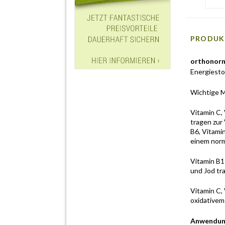
PRODUK
orthonor
Energiesto
Wichtige M
Vitamin C, 
tragen zur
B6, Vitami
einem norm
Vitamin B1 
und Jod tr
Vitamin C, 
oxidativem
Anwendun