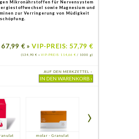
igen Mikronährstoffen für Nervensystem
nergiestoffwechsel sowie Magnesium und
aminen zur Verringerung von Müdigkeit
rschöpfung.
67,99 € »
VIP-PREIS: 57,79 €
(134,90 € »
VIP-PREIS: 114,66 €
/ 1000 g)
AUF DEN MERKZETTEL ›
ranulat
molar - Granulat
molar - F