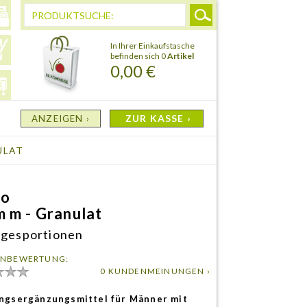
In Ihrer Einkaufstasche
befinden sich 0
Artikel
0,00 €
ZUR KASSE ›
ANZEIGEN ›
ULAT
ho
 m - Granulat
agesportionen
NBEWERTUNG:
0 KUNDENMEINUNGEN ›
ngsergänzungsmittel für Männer mit