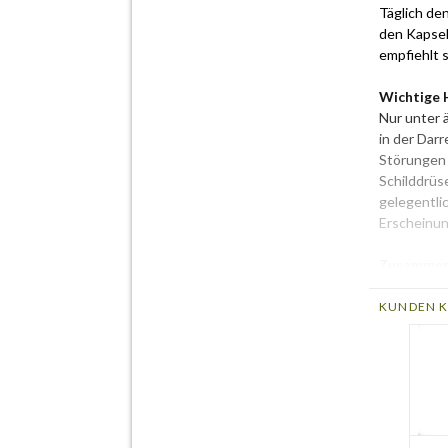
Täglich den
den Kapsel
empfiehlt 
Wichtige 
Nur unter 
in der Darr
Störungen 
Schilddrüs
gelegentli
Erscheinun
Zusammen
Füllmenge:
KUNDEN K
Durchschn
Vitamine
Vitamin A,
aus Beta-C
Vitamin D
Vitamin E