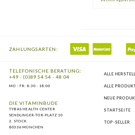
Inhaltsstoffe
:
REGULATESSENZ
Wasser, Zitro
Zwiebeln, Koko
Artischocken, 
ZAHLUNGSARTEN:
Kollagen 12,5%
Glucosamin Hyd
TELEFONISCHE BERATUNG:
Glucuronolacto
ALLE HERSTEL
+49 - (0)89 54 54 - 48 04
Cholecalcifero
MO - FR:
8:30 - 18:00
ALLE PRODUK
0,0003%.
NEUE PRODUK
DIE VITAMINBUDE
Dieses rein nat
TYBAS HEALTH CENTER
STARTSEITE
SENDLINGER-TOR-PLATZ 10
Konservierungs
2. STOCK
TOP-SELLER
die Verwendun
80336 MÜNCHEN