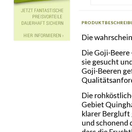
PRODUKTBESCHREIB
Die wahrschein
Die Goji-Beere 
sie gesucht und
Goji-Beeren ge
Qualitätsanfor
Die rohköstlic
Gebiet Quingha
klarer Bergluft
und schonend du
dass die Frucht