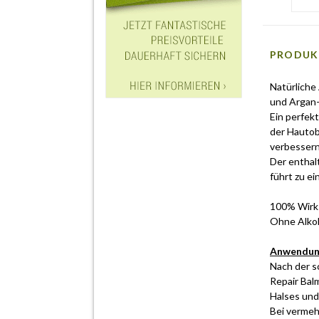
PRODUK
Natürliche
und Argan-
Ein perfek
der Hautob
verbessern 
Der enthal
führt zu ei
100% Wirks
Ohne Alkoh
Anwendu
Nach der s
Repair Bal
Halses und
Bei vermeh