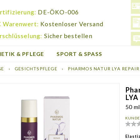
rtifizierung:
DE-ÖKO-006
€ Warenwert:
Kostenloser Versand
rschlüsselung:
Sicher bestellen
ETIK & PFLEGE
SPORT & SPASS
GE
›
GESICHTSPFLEGE
›
PHARMOS NATUR LYA REPAIR
Pha
LYA
50 ml
KUNDE
Elasti