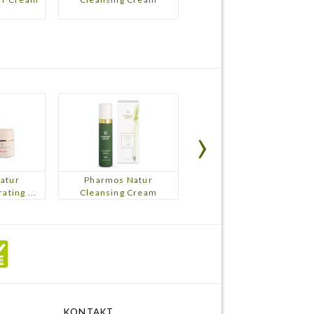
atur
Pharmos Natur
Pharmos
ating ...
Cleansing Cream
LYA Avellan
KONTAKT