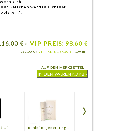
sern sich.
 und Fältchen werden sichtbar
polstert".
116,00 € »
VIP-PREIS: 98,60 €
(232,00 € »
VIP-PREIS: 197,20 €
/ 100 ml)
AUF DEN MERKZETTEL ›
d Oil
Rohini Regenerating ...
Rohini Regen