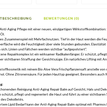
TBESCHREIBUNG
BEWERTUNGEN (0)
 Anti-Aging Pflege mit einer neuen, einzigartigen Wirkstoffkombination:
Öl.
tes Zusammenspiel mit Mehrfachnutzen. Tief in der Haut werden die Feu
erfläche wird die Feuchtigkeit über viele Stunden gebunden. Elastizitä
sich. Linien und Fältchen werden sichtbar "aufgepolstert".
tene Repairkomplex ist ein wirksamer Radikalenfänger. Er schützt, pfleg
ner sichtbaren Straffung der Gesichtszüge. Ein natürliches Lifting mit Ant
toffkosmetik mit reinem Bio Aloe Vera Frischpflanzensaft anstelle von
ol. Ohne Zitronensäure. Für jeden Hauttyp geeignet. Besonders auch fü
ng
:
chonenden Reinigung Anti-Aging Repair Balm auf Gesicht, Hals und Deko
m schützt, pflegt und regeneriert die Haut und führt zu einer sichtbaren
 des Dekolletés.
rtem Lipid Bedarf kann der Anti-Aging Repair Balm optimal mit Pharmos