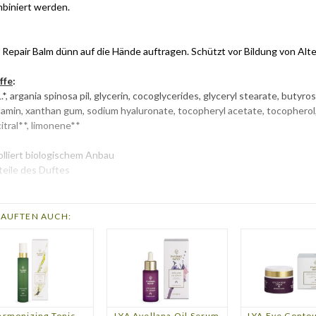
mbiniert werden.
 Repair Balm dünn auf die Hände auftragen. Schützt vor Bildung von Alte
ffe
:
.*, argania spinosa pil, glycerin, cocoglycerides, glyceryl stearate, butyr
min, xanthan gum, sodium hyaluronate, tocopheryl acetate, tocopherol, al
citral**, limonene**
olliert biologischem Anbau
eile des Duftes
rende Links zu
"LYA Repair Balm"
AUFTEN AUCH:
Artikel von Pharmos Natur
armonizing Tonic
LYA Avellana Oil Serum
LYA Eye Conto