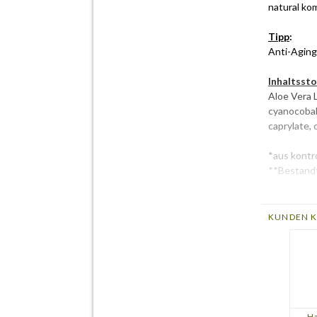
natural ko
Tipp
:
Anti-Aging
Inhaltssto
Aloe Vera L
cyanocobala
caprylate, 
*aus kontr
**Bestandt
Weiterfüh
KUNDEN K
Weitere 
H