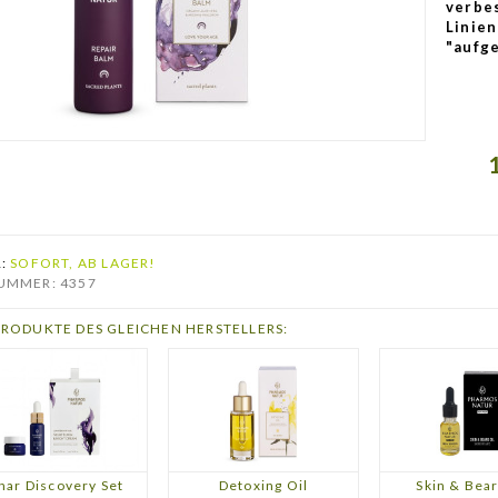
verbes
Linien
"aufge
R:
SOFORT, AB LAGER!
UMMER: 4357
PRODUKTE DES GLEICHEN HERSTELLERS:
nar Discovery Set
Detoxing Oil
Skin & Bear