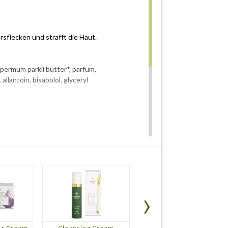
rsflecken und strafft die Haut.
ospermum parkii butter*, parfum,
lantoin, bisabolol, glyceryl
ur Cream
Cleansing Cream
Revitali