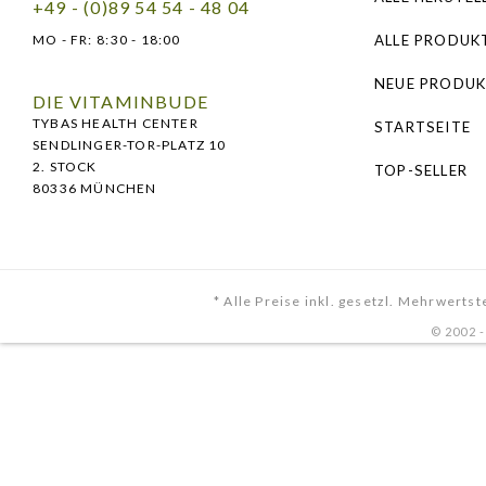
(Sunflower) Se
+49 - (0)89 54 54 - 48 04
Oil, Glyceryl C
MO - FR:
8:30 - 18:00
ALLE PRODUK
(Water), Citrus
NEUE PRODUK
Citrus Limon Pe
DIE VITAMINBUDE
TYBAS HEALTH CENTER
STARTSEITE
Limonene ***, Li
SENDLINGER-TOR-PLATZ 10
Terpineol ***, 
2. STOCK
TOP-SELLER
80336 MÜNCHEN
* Inhaltsstoff
** Quelle für R
*** Aus natürl
* Alle Preise inkl. gesetzl. Mehrwertst
© 2002 
Weiterführend
Weitere Artik