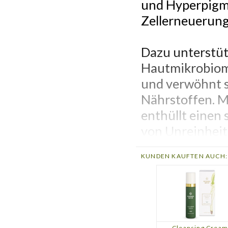
und Hyperpigme
Zellerneuerung
Dazu unterstüt
Hautmikrobiom,
und verwöhnt si
Nährstoffen. M
enthüllt einen 
von Unreinheit
KUNDEN KAUFTEN AUCH:
Anwendung
:
Gönnen Sie Ihr
Peeling mit de
Tragen Sie eine
feuchte Haut a
Cleansing Cream