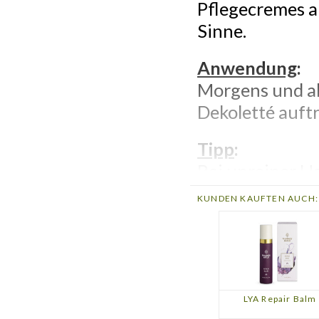
Pflegecremes a
Sinne.
Anwendung
:
Morgens und ab
Dekoletté auft
Tipp
:
Bei unreiner H
und die betrof
KUNDEN KAUFTEN AUCH:
Sensitive Gel a
Inhaltsstoffe
:
83%: Aloe Barb
Frischpflanzens
LYA Repair Balm
flores sambucci