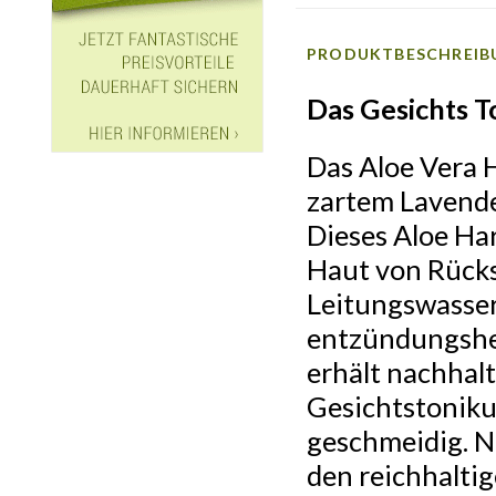
PRODUKTBESCHREIB
Das Gesichts 
Das Aloe Vera 
zartem Lavendel
Dieses Aloe Har
Haut von Rücks
Leitungswasser
entzündungshem
erhält nachhalt
Gesichtstonikum
geschmeidig. Nu
den reichhalti