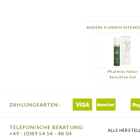
salvia sclarea o
sodium benzoate
ANDERE KUNDEN INTERES
*aus kontrolli
**Bestandteile
Weiterführend
Pharmos Natur
Sensitive Gel
Weitere Artik
ZAHLUNGSARTEN:
TELEFONISCHE BERATUNG:
ALLE HERSTEL
+49 - (0)89 54 54 - 48 04