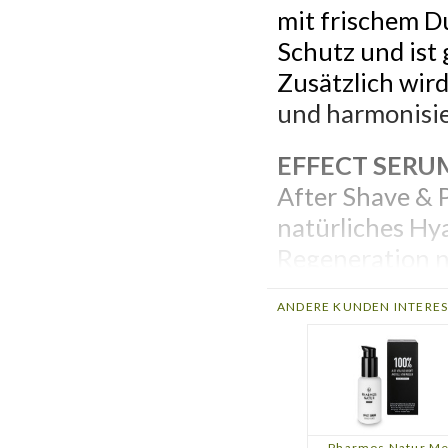
mit frischem Du
Schutz und ist 
Zusätzlich wir
und harmonisier
EFFECT SERU
After Shave & 
natürliches Hy
Regeneration n
Zellerneuernd 
ANDERE KUNDEN INTERES
Lichtschutzfilt
BODY & POW
Optimale Pflege
Körpergefühl. 
Pharmos Natur M