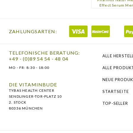
rasch in die Ha
Effect Serum Me
Aloe Vera BioU
Haut.
ZAHLUNGSARTEN:
Anwendung:
TELEFONISCHE BERATUNG:
CLEANSING &
ALLE HERSTEL
+49 - (0)89 54 54 - 48 04
Für die Reinig
MO - FR:
8:30 - 18:00
ALLE PRODUK
kreisenden Be
NEUE PRODUK
abwaschen. Zu
DIE VITAMINBUDE
kurz einwirken
TYBAS HEALTH CENTER
STARTSEITE
SENDLINGER-TOR-PLATZ 10
2. STOCK
TOP-SELLER
EFFECT SERU
80336 MÜNCHEN
Nach der Rassu
kurz einmassier