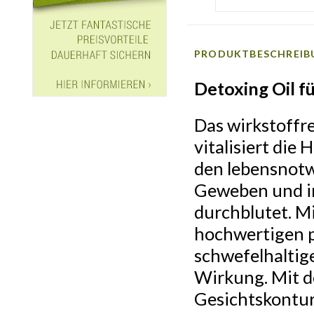
PRODUKTBESCHREIB
Detoxing Oil f
Das wirkstoffre
vitalisiert die
den lebensnotw
Geweben und in
durchblutet. M
hochwertigen p
schwefelhaltig
Wirkung. Mit de
Gesichtskontur