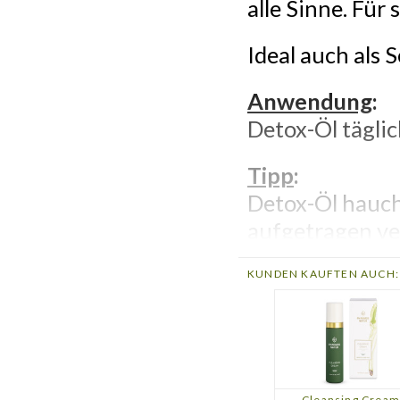
alle Sinne. Für
Ideal auch als 
Anwendung
:
Detox-Öl tägli
Tipp
:
Detox-Öl hauch
aufgetragen ve
Inhaltsstoffe
:
KUNDEN KAUFTEN AUCH:
Sesamum Indic
Leaf/Nut/Stem O
Nobilis Oil*, J
Limonum Oil*, C
Cleansing Cream