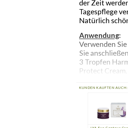
der Zeit werde
Tagespflege ver
Natürlich schö
Anwendung
:
Verwenden Sie 
Sie anschließen
3 Tropfen Har
Protect Cream.
Tipp
:
KUNDEN KAUFTEN AUCH:
Bei Entzündung
Wirkstoffkompl
Inhaltsstoffe
:
100% reiner Al
LYA Eye Contour Cr