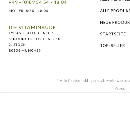
**Bestandteile
+49 - (0)89 54 54 - 48 04
MO - FR:
8:30 - 18:00
ALLE PRODUK
Weiterführend
NEUE PRODUK
DIE VITAMINBUDE
Weitere Artik
TYBAS HEALTH CENTER
STARTSEITE
SENDLINGER-TOR-PLATZ 10
2. STOCK
TOP-SELLER
80336 MÜNCHEN
* Alle Preise inkl. gesetzl. Mehrwertst
© 2002 