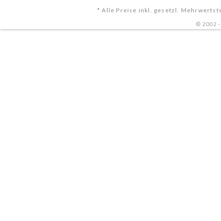
* Alle Preise inkl. gesetzl. Mehrwertst
Bitterstoffe i
© 2002 
Bitterstoffe k
traditionellen 
oder bestimmt
Ernährungsweis
vertreten. In v
jedoch als wer
Küche und werd
Mit Zink
Zink unterstüt