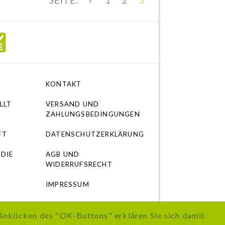
SEITE:
‹
1
2
3
KONTAKT
LLT
VERSAND UND
ZAHLUNGSBEDINGUNGEN
FT
DATENSCHUTZERKLÄRUNG
 DIE
AGB UND
WIDERRUFSRECHT
IMPRESSUM
Anklicken des "OK-Buttons" erklären Sie sich damit
s beschrieben.