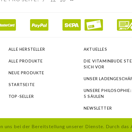
ALLE HERSTELLER
AKTUELLES
ALLE PRODUKTE
DIE VITAMINBUDE STE
SICH VOR
NEUE PRODUKTE
UNSER LADENGESCHÄ
STARTSEITE
UNSERE PHILOSOPHIE:
TOP-SELLER
5 SÄULEN
NEWSLETTER
 uns bei der Bereitstellung unserer Dienste. Durch das 
 inkl. gesetzl. Mehrwertsteuer zzgl.
Versandkosten
, wenn nicht ander