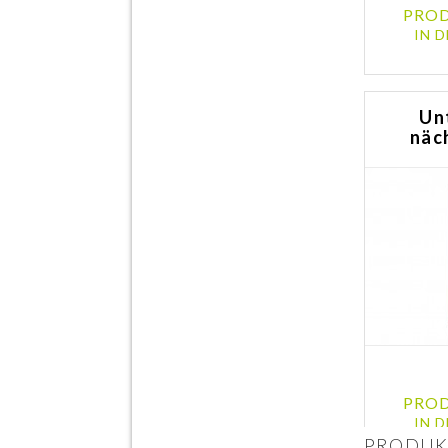
PROD
IN 
Un
näc
PROD
IN 
PRODUKT